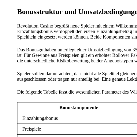
Bonusstruktur und Umsatzbedingung
Revolution Casino begrüßt neue Spieler mit einem Willkomme
Einzahlungsbonus verdoppelt den ersten Einzahlungsbetrag u
Spieltiteln eingesetzt werden können. Beide Komponenten sin
Das Bonusguthaben unterliegt einer Umsatzbedingung von 35
ist. Für Gewinne aus Freispielen gilt ein erhöhter Rollover-
die unterschiedliche Risikobewertung beider Angebotstypen w
Spieler sollten darauf achten, dass nicht alle Spieltitel gl
ausgeschlossen oder tragen nur anteilig bei. Eine genaue Le
Die folgende Tabelle fasst die wesentlichen Parameter des 
Bonuskomponente
Einzahlungsbonus
Freispiele