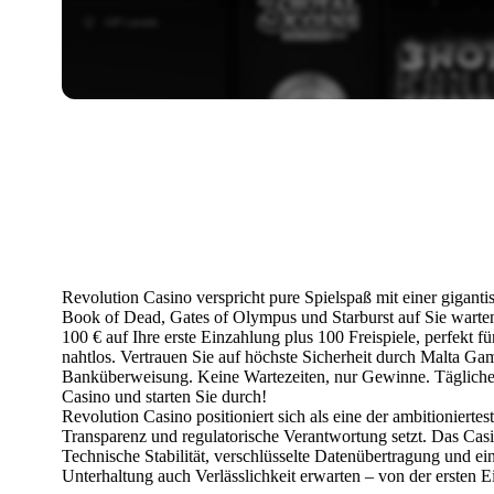
Revolution Casino verspricht pure Spielspaß mit einer gigan
Book of Dead, Gates of Olympus und Starburst auf Sie warte
100 € auf Ihre erste Einzahlung plus 100 Freispiele, perfekt f
nahtlos. Vertrauen Sie auf höchste Sicherheit durch Malta Ga
Banküberweisung. Keine Wartezeiten, nur Gewinne. Tägliche 
Casino und starten Sie durch!
Revolution Casino positioniert sich als eine der ambitionierte
Transparenz und regulatorische Verantwortung setzt. Das Casi
Technische Stabilität, verschlüsselte Datenübertragung und ei
Unterhaltung auch Verlässlichkeit erwarten – von der ersten E