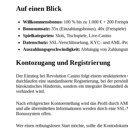
Auf einen Blick
Willkommensbonus:
100 % bis zu 1.000 € + 200 Freispi
Bonusumsatz:
35x (Einzahlungsbonus), 40x (Freispiele)
Spielkategorien:
Slots, Tischspiele, Live-Casino
Datenschutz:
SSL-Verschlüsselung, KYC- und AML-Pro
Auszahlungsgeschwindigkeit:
Abhängig von Zahlungsmet
Kontozugang und Registrierung
Der Einstieg bei Revolution Casino folgt einem strukturierte
durchlaufen eine standardisierte Registrierung, bei der persö
bürokratisches Hindernis, sondern ein integraler Bestandteil de
verhindert wird.
Nach erfolgreicher Kontoerstellung wird das Profil durch AML
und alle übermittelten Informationen werden durch eine SSL-
Bonussystem offen.
Wer einen reibungslosen Start möchte, sollte die Kontodokume