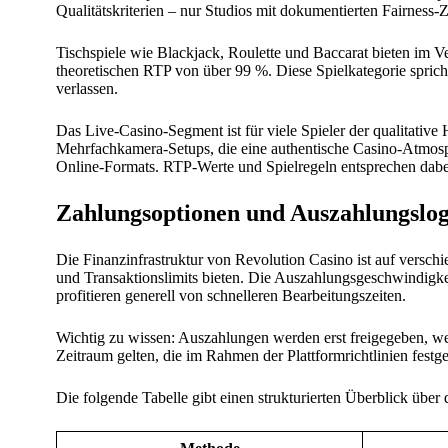
Qualitätskriterien – nur Studios mit dokumentierten Fairness-
Tischspiele wie Blackjack, Roulette und Baccarat bieten im Ve
theoretischen RTP von über 99 %. Diese Spielkategorie spricht
verlassen.
Das Live-Casino-Segment ist für viele Spieler der qualitative
Mehrfachkamera-Setups, die eine authentische Casino-Atmosph
Online-Formats. RTP-Werte und Spielregeln entsprechen dabei 
Zahlungsoptionen und Auszahlungslog
Die Finanzinfrastruktur von Revolution Casino ist auf versc
und Transaktionslimits bieten. Die Auszahlungsgeschwindigkei
profitieren generell von schnelleren Bearbeitungszeiten.
Wichtig zu wissen: Auszahlungen werden erst freigegeben, we
Zeitraum gelten, die im Rahmen der Plattformrichtlinien festg
Die folgende Tabelle gibt einen strukturierten Überblick über