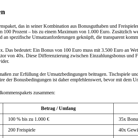
en
nspaket, das in seiner Kombination aus Bonusguthaben und Freispielen
m 100 Prozent – bis zu einem Maximum von 1.000 Euro. Zusätzlich wer
d an spezifische Umsatzanforderungen geknüpft, die transparent komm
x. Das bedeutet: Ein Bonus von 100 Euro muss mit 3.500 Euro an Wet
Faktor von 40x. Diese Differenzierung zwischen Einzahlungsbonus und Fr
ider.
eichermaßen zur Erfüllung der Umsatzbedingungen beitragen. Tischspiel
ktüre der Bonusbedingungen ist daher empfehlenswert, bevor mit dem 
Willkommenspakets zusammen:
Betrag / Umfang
100 % bis zu 1.000 €
35x Bonu
200 Freispiele
40x Gewin