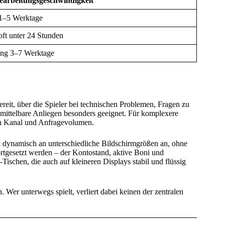
earbeitungsgeschwindigkeit
 1–5 Werktage
oft unter 24 Stunden
ung 3–7 Werktage
ereit, über die Spieler bei technischen Problemen, Fragen zu
mittelbare Anliegen besonders geeignet. Für komplexere
ach Kanal und Anfragevolumen.
ch dynamisch an unterschiedliche Bildschirmgrößen an, ohne
ortgesetzt werden – der Kontostand, aktive Boni und
-Tischen, die auch auf kleineren Displays stabil und flüssig
Wer unterwegs spielt, verliert dabei keinen der zentralen