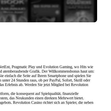
n NetEnt, Pragmatic Play und Evolution Gaming, wo Hits wie
 und atemberaubende Grafik. Der Willkommensbonus haut um:
n Sie einfach die Seite auf Ihrem Smartphone und spielen Sie
unter 24 Stunden raus, ob per PayPal, Sofort, Skrill oder
 Erlebnis ab. Werden Sie jetzt Mitglied bei Revolution
form, die konsequent auf Spielqualität, finanzielle
system, das Neukunden einen direkten Mehrwert bietet.
ebots. Revolution Casino richtet sich an Spieler, die neben